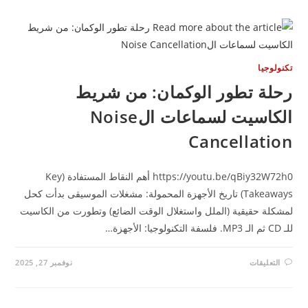
هل
انتهى
عصر
X86؟
وليه
البنشمارك
مابقاش
نولوجيا
مقياس؟
مغلقة
حلة تطور الوكمان: من شريط
الكاسيت لسماعات الNoise
Cancellatio
https://youtu.be/qBiy32W72h0 أهم النقاط المستفادة (Key
Takeaways) تاريخ الأجهزة المحمولة: مشغلات الموسيقى بدأت كحل
شكلة حقيقية (الملل واستغلال الوقت الضائع) وتطورت من الكاسيت
 فلسفة التكنولوجيا: الأجهزة…
على
التعليقات
نوفمبر 27, 2025
رحلة
تطور
الوكمان:
من
شريط