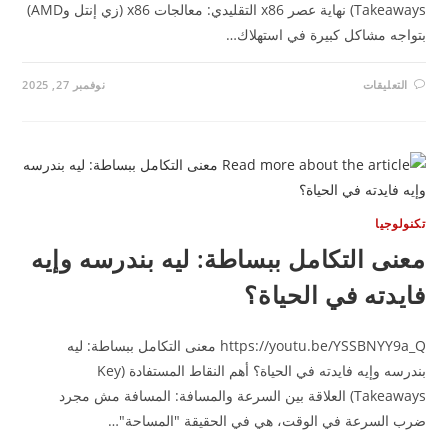
Takeaways) نهاية عصر x86 التقليدي: معالجات x86 (زي إنتل وAMD)
تواجه مشاكل كبيرة في استهلاك…
على
التعليقات
نوفمبر 27, 2025
مناظرة
الجيل
القديم
والجديد
للكمبيوتر:
هل
انتهى
عصر
انتل
و
نولوجيا
ايه
ام
عنى التكامل ببساطة: ليه بندرسه وإيه
دي؟
مغلقة
ايدته في الحياة؟
https://youtu.be/YSSBNYY9a_Q معنى التكامل ببساطة: ليه
بندرسه وإيه فايدته في الحياة؟ أهم النقاط المستفادة (Key
Takeaways) العلاقة بين السرعة والمسافة: المسافة مش مجرد
رب السرعة في الوقت، هي في الحقيقة "المساحة"…