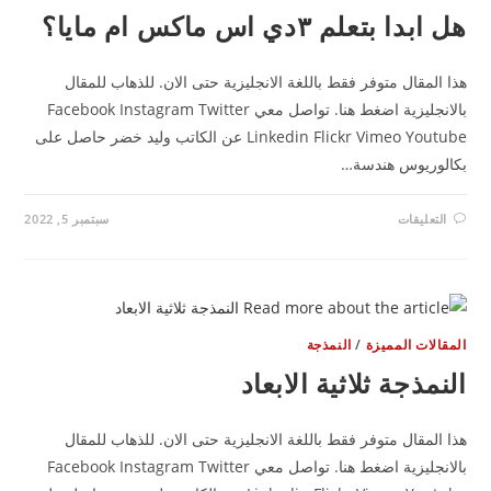
مغلقة
 ابدا بتعلم ٣دي اس ماكس ام مايا؟
ا المقال متوفر فقط باللغة الانجليزية حتى الان. للذهاب للمقال
بالانجليزية اضغط هنا. تواصل معي Facebook Instagram Twitter
Linkedin Flickr Vimeo Youtube عن الكاتب وليد خضر حاصل على
كالوريوس هندسة…
على
التعليقات
سبتمبر 5, 2022
هل
ابدا
بتعلم
٣دي
اس
ماكس
ام
مايا؟
مغلقة
مقالات المميزة
/
النمذجة
لنمذجة ثلاثية الابعاد
ا المقال متوفر فقط باللغة الانجليزية حتى الان. للذهاب للمقال
بالانجليزية اضغط هنا. تواصل معي Facebook Instagram Twitter