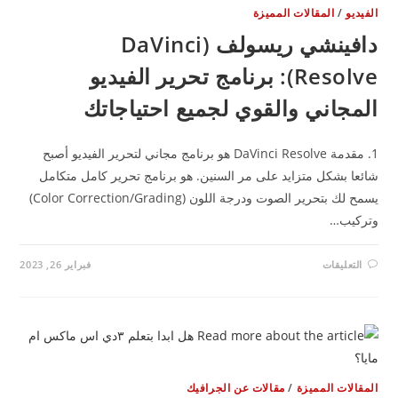
فيديو
/
المقالات المميزة
دافينشي ريسولف (DaVinci
Resolve): برنامج تحرير الفيديو
لمجاني والقوي لجميع احتياجاتك
1. مقدمة DaVinci Resolve هو برنامج مجاني لتحرير الفيديو أصبح
ئعا بشكل متزايد على مر السنين. هو برنامج تحرير كامل متكامل
يسمح لك بتحرير الصوت ودرجة اللون (Color Correction/Grading)
تركيب…
على
التعليقات
فبراير 26, 2023
دافينشي
ريسولف
(DAVINCI
RESOLVE):
برنامج
تحرير
الفيديو
المجاني
والقوي
لجميع
مقالات المميزة
/
مقالات عن الجرافيك
احتياجاتك