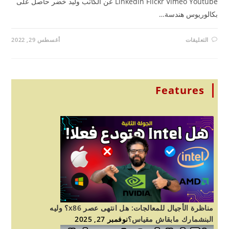
Linkedin Flickr Vimeo Youtube عن الكاتب وليد خضر حاصل على
كالوريوس هندسة…
على
التعليقات
أغسطس 29, 2022
النمذجة
ثلاثية
الابعاد
مغلقة
Features
مناظرة الأجيال للمعالجات: هل انتهى عصر x86؟ وليه
البنشمارك مابقاش مقياس؟
نوفمبر 27, 2025