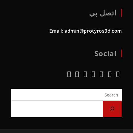
اتصل بي
Email:
admin@protyros3d.com
Social
Opens
Opens
Opens
Opens
Opens
Opens
Opens
in
in
in
in
in
in
in
Search
a
a
a
a
a
a
a
new
new
new
new
new
new
new
tab
tab
tab
tab
tab
tab
tab