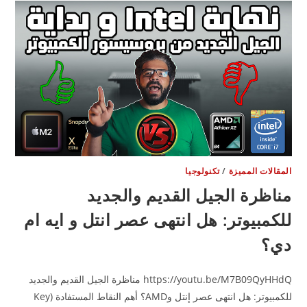
الكاسيت
لسماعات
الNOISE
CANCELLATION
مغلقة
مقالات المميزة
/
تكنولوجيا
ناظرة الجيل القديم والجديد
لكمبيوتر: هل انتهى عصر انتل و ايه ام
ي؟
https://youtu.be/M7B09QyHHdQ مناظرة الجيل القديم والجديد
للكمبيوتر: هل انتهى عصر إنتل وAMD؟ أهم النقاط المستفادة (Key