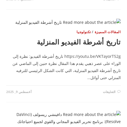
خارطة
الطريق
للنجاة
في
عصر
الذكاء
الاصطناعي
–
إجابات
مقالات المميزة
/
تكنولوجيا
من
دكتور
اريخ أشرطة الفيديو المنزلية
وباحث
متخصص
مغلقة
https://youtu.be/VKTayorT52g تاريخ أشرطة الفيديو: نظرة إلى
وراء على عصر ذهبي يقدم هذا المقال نظرة حنين إلى الماضي عن
ريخ أشرطة الفيديو المنزلية، التي كانت الشكل الرئيسي للترفيه
منزلي حتى أوائل…
على
التعليقات
أغسطس 9, 2025
تاريخ
أشرطة
الفيديو
المنزلية
مغلقة