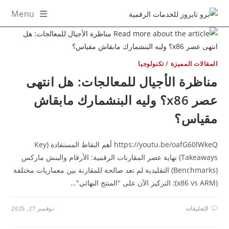
Menu
co
مقالات المميزة
/
تكنولوجيا
ناظرة الأجيال للمعالجات: هل انتهى
عصر x86؟ وليه البنشمارك مابقاش
قياس؟
https://youtu.be/oafG60lWkeQ أهم النقاط المستفادة (Key
Takeaways) نهاية عصر المقارنات الرقمية: الأرقام والبنش ماركس
(Benchmarks) التقليدية لم تعد صالحة للمقارنة بين معماريات مختلفة
على
التعليقات
نوفمبر 27, 2025
مناظرة
الأجيال
للمعالجات: