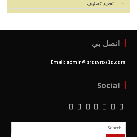
تحديد تصنيف
اتصل بي
Email:
admin@protyros3d.com
Social
Opens
Opens
Opens
Opens
Opens
Opens
Opens
in
in
in
in
in
in
in
Search
a
a
a
a
a
a
a
new
new
new
new
new
new
new