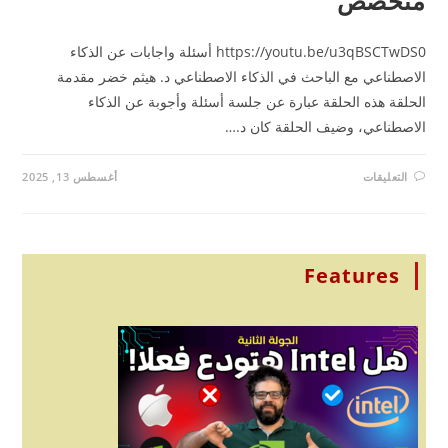
تخصص
https://youtu.be/u3qBSCTwDS0 أسئلة واجابات عن الذكاء
اصطناعي مع الباحث في الذكاء الاصطناعي د. هيثم خضر مقدمة
حلقة هذه الحلقة عبارة عن جلسة أسئلة وأجوبة عن الذكاء
لاصطناعي، وضيف الحلقة كان د.…
على
التعليقات
أغسطس 13, 2025
خارطة
الطريق
للنجاة
في
عصر
الذكاء
الاصطناعي
Features
–
إجابات
من
دكتور
وباحث
متخصص
مغلقة