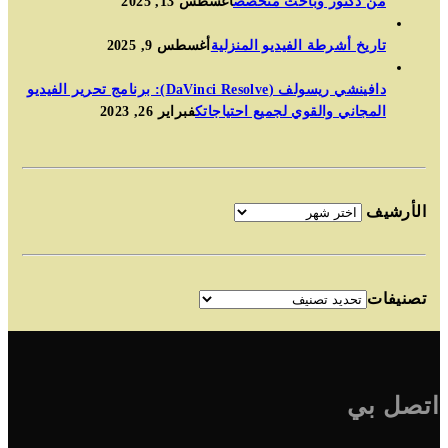
من دكتور وباحث متخصص
أغسطس 13, 2025
تاريخ أشرطة الفيديو المنزلية
أغسطس 9, 2025
دافينشي ريسولف (DaVinci Resolve): برنامج تحرير الفيديو
المجاني والقوي لجميع احتياجاتك
فبراير 26, 2023
الأرشيف
تصنيفات
اتصل بي